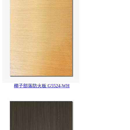
椰子部落防火板 G5524-WH