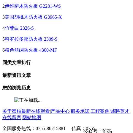
2
伊维萨木防火板 G2281-WS
3
美国胡桃木防火板 G3965-X
4
竹荚白 2326-S
5
科罗拉多夜防火板 2309-S
6
粉色丝绸防火板 4300-MF
同类文章排行
最新资讯文章
您的浏览历史
关于蜜柚最新在线观看
|
产品中心
|
服务承诺
|
工程案例
|
诚聘英才
|
在线留言
|
网站地图
全国服务热线：0755-86215881 传真：0755-
公众号二维码